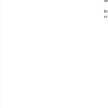
de
Se
re