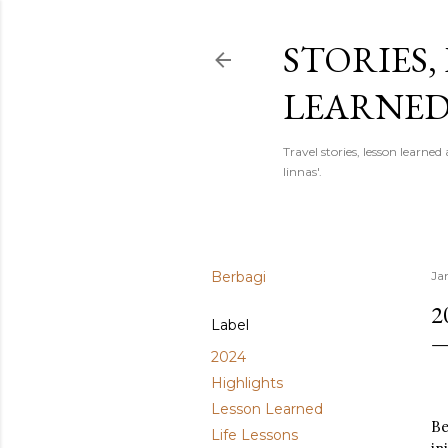
STORIES,
LEARNE
Travel stories, lesson learn
linnas'.
Berbagi
Ja
2
Label
2024
Highlights
Lesson Learned
Be
Life Lessons