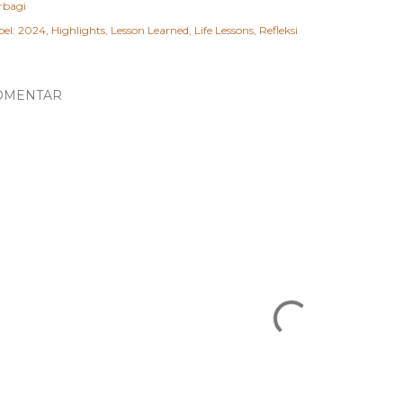
rbagi
el:
2024
Highlights
Lesson Learned
Life Lessons
Refleksi
OMENTAR