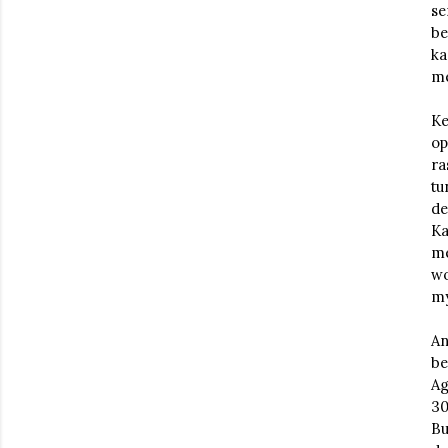
se
be
ka
me
Ke
op
ra
tu
de
Ka
me
wo
my
An
be
Ag
30
Bu