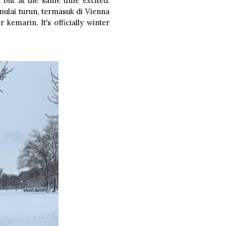
 but at the same time excited.
mulai turun, termasuk di Vienna
emarin. It's officially winter