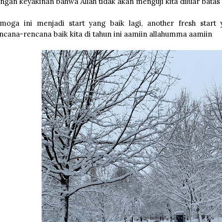
ngan keyakinan bahwa Allah tidak akan menguji kita diluar bat
moga ini menjadi start yang baik lagi, another fresh star
ncana-rencana baik kita di tahun ini aamiin allahumma aamiin