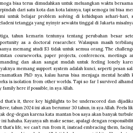
moga bisa terus dimudahkan untuk meluangkan waktu bersama 
rpindah dari satu kota dan kota lainnya, tapi semoga ini bisa men
mi untuk belajar problem solving di kehidupan sehari-hari, s
ladeni tetangga yang nyinyir sewaktu tinggal di Jakarta misalny
tiga, tahun kemarin tentunya tentang perubahan besar sete
portunity as a doctoral researcher. Walaupun masih terbilang
sanya memang studi S3 tidak untuk semua orang. The challenges
ntutan courseworks, paper projects, conferences, meetings a
manding dan akan sangat mudah untuk feeling lonely karen
yaknya memang support system adalah kunci, seperti pesan sal
namatkan PhD nya, kalau harus bisa menjaga mental health 
rks is isolation from other worlds. Tapi so far I survived alhamdu
 family here if possible, in sya Allah.
d that’s it, three key highlights to be underscored dan dijadik
lieve, tahun 2024 ini akan berumur 30 tahun, in sya Allah. Feels lik
ak deg-degan karena kata mantan bos saya akan banyak turbulen
 ini hahaha. Kayanya sih make sense, apalagi dengan responsibili
t that’s life, we can’t run from it, instead embracing them, facin