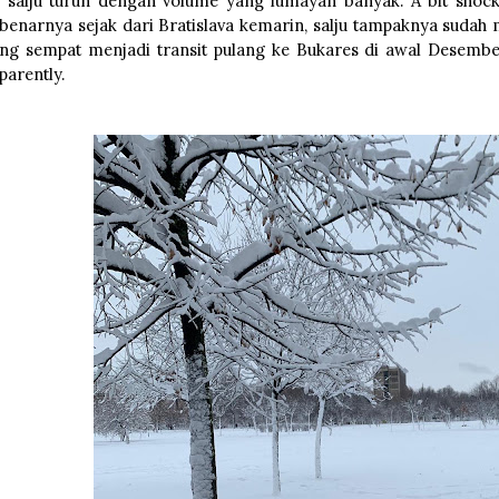
i salju turun dengan volume yang lumayan banyak. A bit shock
benarnya sejak dari Bratislava kemarin, salju tampaknya sudah 
ng sempat menjadi transit pulang ke Bukares di awal Desember k
parently.