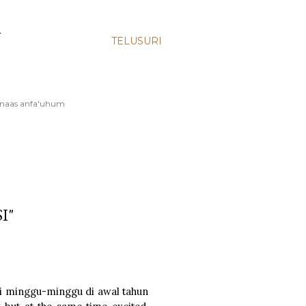
N
TELUSURI
runnaas anfa'uhum
I"
 di minggu-minggu di awal tahun