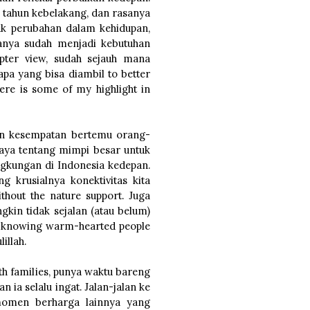
a tahun kebelakang, dan rasanya
ak perubahan dalam kehidupan,
anya sudah menjadi kebutuhan
pter view, sudah sejauh mana
apa yang bisa diambil to better
re is some of my highlight in
gan kesempatan bertemu orang-
aya tentang mimpi besar untuk
ngkungan di Indonesia kedepan.
 krusialnya konektivitas kita
thout the nature support. Juga
kin tidak sejalan (atau belum)
ey, knowing warm-hearted people
illah.
h families, punya waktu bareng
a selalu ingat. Jalan-jalan ke
-momen berharga lainnya yang