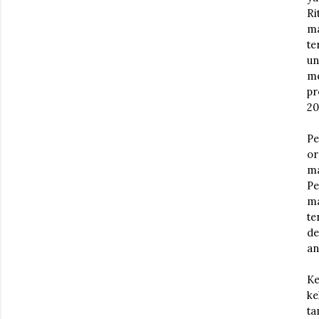
Ri
ma
te
un
me
pr
20
Pe
or
ma
Pe
ma
te
de
an
Ke
ke
ta