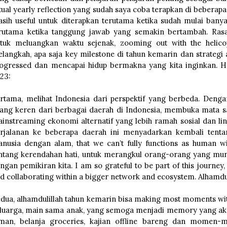
tual yearly reflection yang sudah saya coba terapkan di beberap
sih useful untuk diterapkan terutama ketika sudah mulai bany
rutama ketika tanggung jawab yang semakin bertambah. Ras
tuk meluangkan waktu sejenak, zooming out with the helico
langkah, apa saja key milestone di tahun kemarin dan strategi 
ogressed dan mencapai hidup bermakna yang kita inginkan. He
23:
rtama, melihat Indonesia dari perspektif yang berbeda. Den
ang keren dari berbagai daerah di Indonesia, membuka mata s
instreaming ekonomi alternatif yang lebih ramah sosial dan li
rjalanan ke beberapa daerah ini menyadarkan kembali tentang
nusia dengan alam, that we can’t fully functions as human wi
ntang kerendahan hati, untuk merangkul orang-orang yang mung
ngan pemikiran kita. I am so grateful to be part of this journ
d collaborating within a bigger network and ecosystem. Alhamdul
dua, alhamdulillah tahun kemarin bisa making most moments wit
luarga, main sama anak, yang semoga menjadi memory yang akan i
man, belanja groceries, kajian offline bareng dan momen