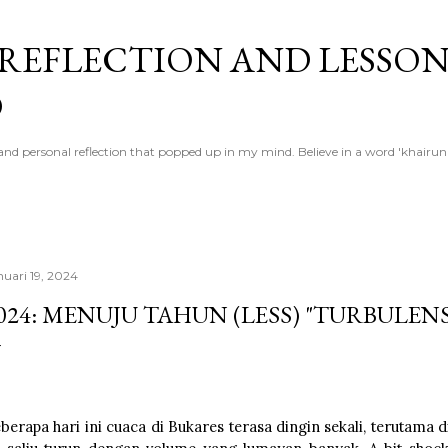
Langsung ke konten utama
 REFLECTION AND LESSO
D
ed and personal reflection that popped up in my mind. Believe in a word 'khai
nuari 19, 2024
024: MENUJU TAHUN (LESS) "TURBULENS
berapa hari ini cuaca di Bukares terasa dingin sekali, terutama