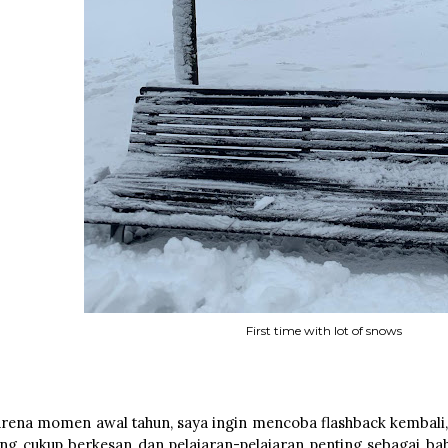
First time with lot of snows
rena momen awal tahun, saya ingin mencoba flashback kemba
ng cukup berkesan dan pelajaran-pelajaran penting sebagai bah