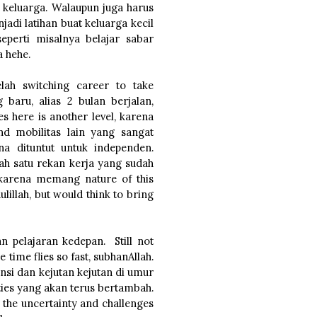
keluarga. Walaupun juga harus
jadi latihan buat keluarga kecil
eperti misalnya belajar sabar
a hehe.
lah switching career to take
 baru, alias 2 bulan berjalan,
 here is another level, karena
nd mobilitas lain yang sangat
a dituntut untuk independen.
ah satu rekan kerja yang sudah
karena memang nature of this
lillah, but would think to bring
an pelajaran kedepan. Still not
e time flies so fast, subhanAllah.
si dan kejutan kejutan di umur
ties yang akan terus bertambah.
g the uncertainty and challenges