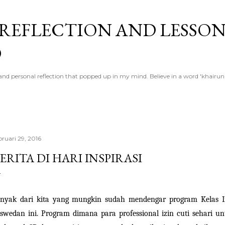
Langsung ke konten utama
 REFLECTION AND LESSO
D
ed and personal reflection that popped up in my mind. Believe in a word 'khai
bruari 29, 2016
ERITA DI HARI INSPIRASI
nyak dari kita yang mungkin sudah mendengar program Kelas In
swedan ini. Program dimana para professional izin cuti sehari u