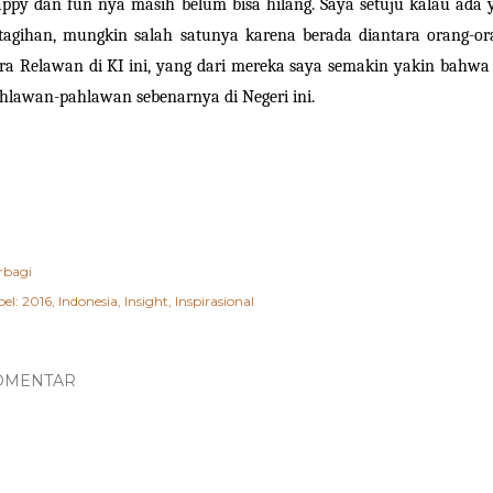
ppy dan fun nya masih belum bisa hilang. Saya setuju kalau ada y
tagihan, mungkin salah satunya karena berada diantara orang-oran
ra Relawan di KI ini, yang dari mereka saya semakin yakin bahwa
hlawan-pahlawan sebenarnya di Negeri ini.
rbagi
el:
2016
Indonesia
Insight
Inspirasional
OMENTAR