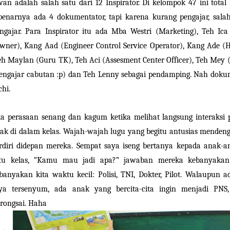
wan adalah salah satu dari 12 Inspirator. Di kelompok 47 ini tota
benarnya ada 4 dokumentator, tapi karena kurang pengajar, salah
ngajar. Para Inspirator itu ada Mba Westri (Marketing), Teh Ic
wner), Kang Aad (Engineer Control Service Operator), Kang Ade (H
h Maylan (Guru TK), Teh Aci (Assesment Center Officer), Teh Mey (
engajar cabutan :p) dan Teh Lenny sebagai pendamping. Nah doku
chi.
a perasaan senang dan kagum ketika melihat langsung interaksi p
ak di dalam kelas. Wajah-wajah lugu yang begitu antusias mendenga
rdiri didepan mereka. Sempat saya iseng bertanya kepada anak-an
tu kelas, “Kamu mau jadi apa?” jawaban mereka kebanyakan 
banyakan kita waktu kecil: Polisi, TNI, Dokter, Pilot. Walaupu
ya tersenyum, ada anak yang bercita-cita ingin menjadi P
rongsai. Haha