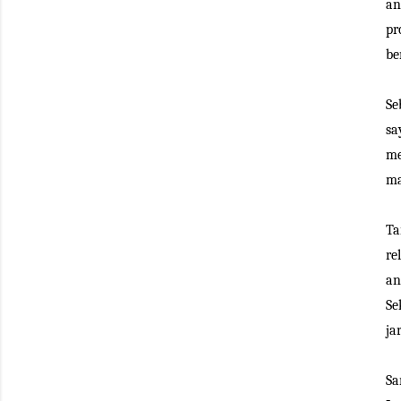
an
pr
be
Se
sa
me
ma
Ta
re
an
Se
ja
Sa