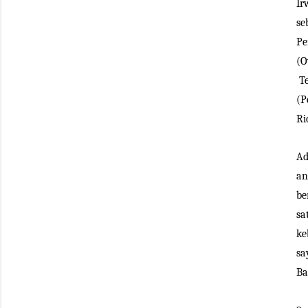
Ir
se
Pe
(O
Te
(P
Ri
Ad
an
be
sa
ke
sa
Ba