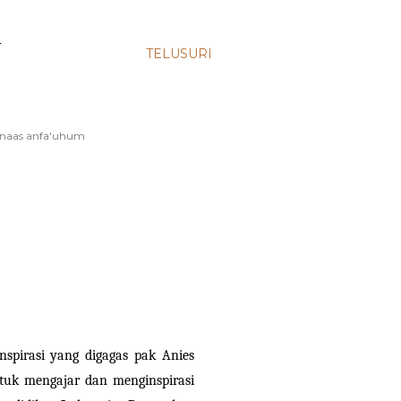
N
TELUSURI
runnaas anfa'uhum
spirasi yang digagas pak Anies
ntuk mengajar dan menginspirasi