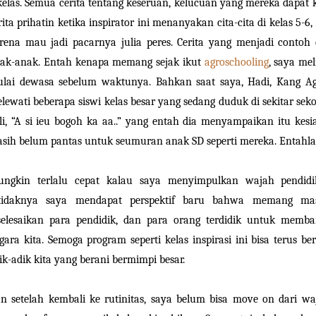
kelas. Semua cerita tentang keseruan, kelucuan yang mereka dapat k
rita prihatin ketika inspirator ini menanyakan cita-cita di kelas 5-6
rena mau jadi pacarnya julia peres. Cerita yang menjadi contoh
ak-anak. Entah kenapa memang sejak ikut
agroschooling
,
saya mel
lai dewasa sebelum waktunya. Bahkan saat saya, Hadi, Kang Ag
lewati beberapa siswi kelas besar yang sedang duduk di sekitar sek
li, “A si ieu bogoh ka aa..” yang entah dia menyampaikan itu kesia
sih belum pantas untuk seumuran anak SD seperti mereka. Entahl
ngkin terlalu cepat kalau saya menyimpulkan wajah pendidi
tidaknya saya mendapat perspektif baru bahwa memang ma
selesaikan para pendidik, dan para orang terdidik untuk memb
gara kita. Semoga program seperti kelas inspirasi ini bisa terus b
ik-adik kita yang berani bermimpi besar.
n setelah kembali ke rutinitas, saya belum bisa move on dari w