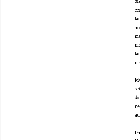
di
ce
ka
an
mu
me
ka
ma
Mu
se
di
ne
ad
Da