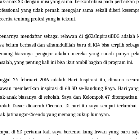
ak-anak SD dengan misi yang sama: berkontribusi pada perbaikan p
ofessional yang tidak pernah mengajar sama sekali diberi kesempa
rcerita tentang profesi yang ia tekuni.
benarnya mendaftar sebagai relawan di @KlsInpirasiBDG adalah k
ya belum berhasil dan alhamdulillah baru di KI4 bisa terpilh seba
mang biasanya pengajar adalah mereka yang sudah punya pekerj
salah, yang penting kali ini bisa ikut ambil bagian di program ini.
nggal 24 februari 2016 adalah Hari Inspirasi itu, dimana secar
lawan memberikan inspirasi di 68 SD se-Bandung Raya. Hari yang
ak-anak biasanya di sekolah. Saya dan Kelompok 47 ditempatkan
kolah Dasar didaerah Cicendo. Di hari itu saya sempat terlambat 
rak Jatinangor-Cicendo yang memang cukup lumayan.
mpai di SD pertama kali saya bertemu kang Irwan yang baru saja