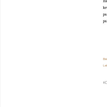
Ha
ke
pa
pa
Be
Lab
K