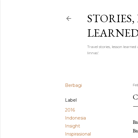
STORIES,
LEARNE
Travel stories, lesson learn
linnas'.
Berbagi
Fe
C
Label
2016
Indonesia
Ba
Insight
Ba
Inspirasional